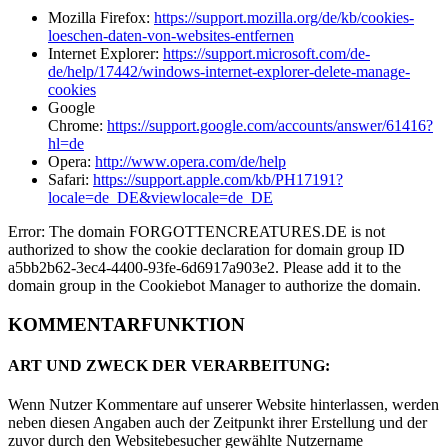
Mozilla Firefox:
https://support.mozilla.org/de/kb/cookies-
loeschen-daten-von-websites-entfernen
Internet Explorer:
https://support.microsoft.com/de-
de/help/17442/windows-internet-explorer-delete-manage-
cookies
Google
Chrome:
https://support.google.com/accounts/answer/61416?
hl=de
Opera:
http://www.opera.com/de/help
Safari:
https://support.apple.com/kb/PH17191?
locale=de_DE&viewlocale=de_DE
Error: The domain FORGOTTENCREATURES.DE is not
authorized to show the cookie declaration for domain group ID
a5bb2b62-3ec4-4400-93fe-6d6917a903e2. Please add it to the
domain group in the Cookiebot Manager to authorize the domain.
KOMMENTARFUNKTION
ART UND ZWECK DER VERARBEITUNG:
Wenn Nutzer Kommentare auf unserer Website hinterlassen, werden
neben diesen Angaben auch der Zeitpunkt ihrer Erstellung und der
zuvor durch den Websitebesucher gewählte Nutzername