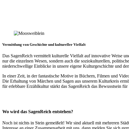
Vermittlung von Geschichte und kultureller Vielfalt
Das SagenReich vermittelt kulturelle Vielfalt auf innovative Weise un
nur die einzelnen Wesen, sondern auch die soziokulturellen, politis
niederschwellige Einblicke in unsere eigene Kulturgeschichte und d
In einer Zeit, in der fantastische Motive in Büchern, Filmen und Vide
Die Erhaltung von Märchen und Sagen aus unserem Kulturkreis ermögl
für erlebbare Erzählkultur stärkt das SagenReich das Bewusstsein für k
Wo wird das SagenReich entstehen?
Noch ist nichts in Stein gemeißelt! Wir sind aktuell mit mehreren S
Interesse an einer Zusammenarbeit mit uns, dann melden Sie sich ger