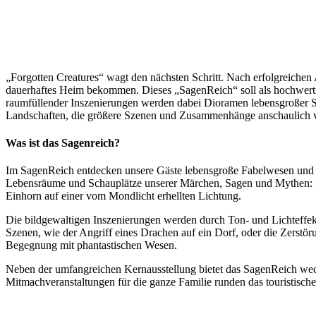
„Forgotten Creatures“ wagt den nächsten Schritt. Nach erfolgreichen
dauerhaftes Heim bekommen. Dieses „SagenReich“ soll als hochwertige
raumfüllender Inszenierungen werden dabei Dioramen lebensgroßer Sa
Landschaften, die größere Szenen und Zusammenhänge anschaulich v
Was ist das Sagenreich?
Im SagenReich entdecken unsere Gäste lebensgroße Fabelwesen und S
Lebensräume und Schauplätze unserer Märchen, Sagen und Mythen:
Einhorn auf einer vom Mondlicht erhellten Lichtung.
Die bildgewaltigen Inszenierungen werden durch Ton- und Lichteffekt
Szenen, wie der Angriff eines Drachen auf ein Dorf, oder die Zerstör
Begegnung mit phantastischen Wesen.
Neben der umfangreichen Kernausstellung bietet das SagenReich wec
Mitmachveranstaltungen für die ganze Familie runden das touristisch