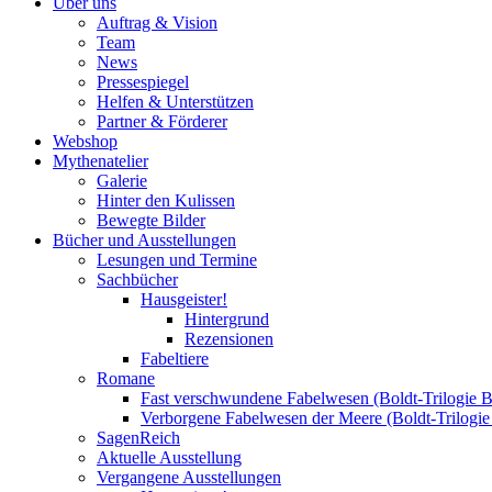
Über uns
Auftrag & Vision
Team
News
Pressespiegel
Helfen & Unterstützen
Partner & Förderer
Webshop
Mythenatelier
Galerie
Hinter den Kulissen
Bewegte Bilder
Bücher und Ausstellungen
Lesungen und Termine
Sachbücher
Hausgeister!
Hintergrund
Rezensionen
Fabeltiere
Romane
Fast verschwundene Fabelwesen (Boldt-Trilogie B
Verborgene Fabelwesen der Meere (Boldt-Trilogie
SagenReich
Aktuelle Ausstellung
Vergangene Ausstellungen