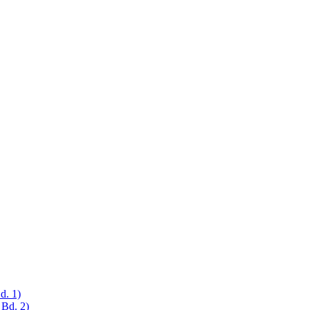
d. 1)
 Bd. 2)