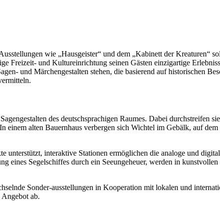
 Ausstellungen wie „Hausgeister“ und dem „Kabinett der Kreaturen“ so
 Freizeit- und Kultureinrichtung seinen Gästen einzigartige Erlebnis
gen- und Märchengestalten stehen, die basierend auf historischen Bes
ermitteln.
agengestalten des deutschsprachigen Raumes. Dabei durchstreifen si
In einem alten Bauernhaus verbergen sich Wichtel im Gebälk, auf dem 
e unterstützt, interaktive Stationen ermöglichen die analoge und digit
ung eines Segelschiffes durch ein Seeungeheuer, werden in kunstvollen
hselnde Sonder-ausstellungen in Kooperation mit lokalen und interna
e Angebot ab.