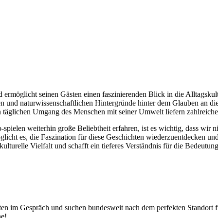
d ermöglicht seinen Gästen einen faszinierenden Blick in die Alltagskul
chen und naturwissenschaftlichen Hintergründe hinter dem Glauben an d
en täglichen Umgang des Menschen mit seiner Umwelt liefern zahlreich
o-spielen weiterhin große Beliebtheit erfahren, ist es wichtig, dass wir
icht es, die Faszination für diese Geschichten wiederzuentdecken und
ulturelle Vielfalt und schafft ein tieferes Verständnis für die Bedeutung
tädten im Gespräch und suchen bundesweit nach dem perfekten Standort
ne!