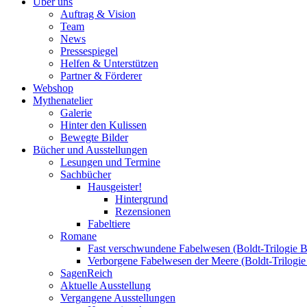
Über uns
Auftrag & Vision
Team
News
Pressespiegel
Helfen & Unterstützen
Partner & Förderer
Webshop
Mythenatelier
Galerie
Hinter den Kulissen
Bewegte Bilder
Bücher und Ausstellungen
Lesungen und Termine
Sachbücher
Hausgeister!
Hintergrund
Rezensionen
Fabeltiere
Romane
Fast verschwundene Fabelwesen (Boldt-Trilogie B
Verborgene Fabelwesen der Meere (Boldt-Trilogie
SagenReich
Aktuelle Ausstellung
Vergangene Ausstellungen