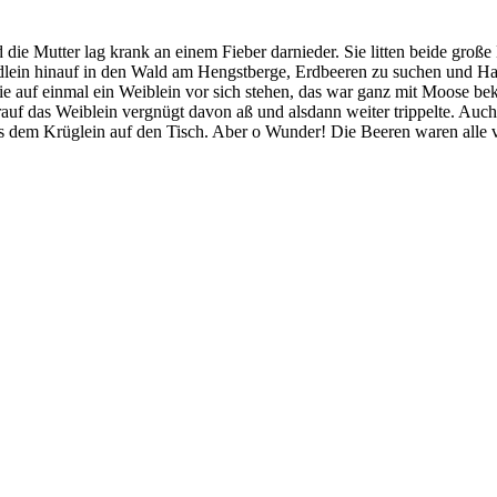
 die Mutter lag krank an einem Fieber darnieder. Sie litten beide groß
gdlein hinauf in den Wald am Hengstberge, Erdbeeren zu suchen und Ha
sie auf einmal ein Weiblein vor sich stehen, das war ganz mit Moose b
worauf das Weiblein vergnügt davon aß und alsdann weiter trippelte. Au
us dem Krüglein auf den Tisch. Aber o Wunder! Die Beeren waren alle 