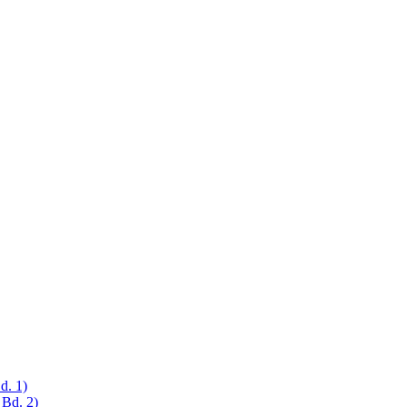
d. 1)
 Bd. 2)